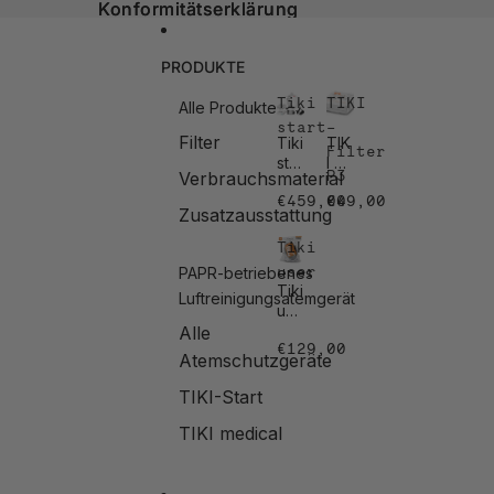
Direkt zum Inhalt
Konformitätserklärung
Konformitätserklärung
PRODUKTE
Tiki
TIKI
Alle Produkte
start
–
Filter
Tiki
TIK
Filter
star
I –
P3
Verbrauchsmaterial
t
Filt
€459,00
€49,00
er
Zusatzausstattung
P3
Tiki
user
PAPR-betriebenes
Tiki
Luftreinigungsatemgerät
use
r
Alle
€129,00
Atemschutzgeräte
TIKI-Start
TIKI medical